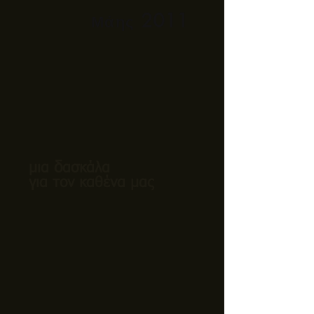
2011
Μάης
δ
μια
ασκάλα
για τον καθένα μας