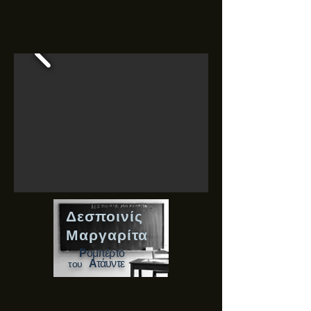
Δεσποινίς
Μαργαρίτα
Ρ
ομπέρτο
Α
τάυντε
του