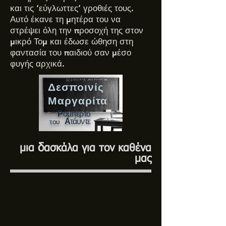
και τις ‘εύγλωττες’ γροθιές τους.
Αυτό έκανε τη μητέρα του να
στρέψει όλη την προσοχή της στον
μικρό Τομ και έδωσε ώθηση στη
φαντασία του παιδιού σαν μέσο
φυγής αρχικά.
Δεσποινίς
Μαργαρίτα
Ρ
ομπέρτο
Α
τάυντε
του
δ
μια
ασκάλα
για τον καθένα
μας