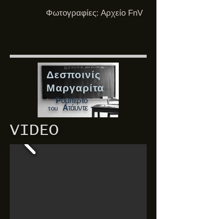
Φωτογραφίες: Αρχείο FnV
Δεσποινίς
Μαργαρίτα
Ρ
ομπέρτο
Α
τάυντε
του
VIDEO