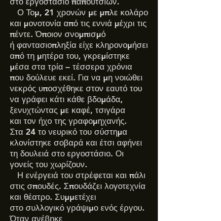
στο εργοστάσιο παπουτσιών.
Ο Τομ, 21 χρονών με μπλε κολάρο
και μονοτονία από τις εννιά μέχρι τις
πέντε. Όποιον σνομπισμό
ή φαντασιοπληξία είχε κληρονομήσει
α
πό τη μητέρα του, γκρεμίστηκε
μέσα στα τρία – τέσσερα χρόνια
που δούλευε εκεί. Για να μη νοιώθει
νεκρός υποσχέθηκε στον εαυτό του
να γράφει κάτι κάθε βδομάδα,
ξενυχτώντας με καφέ, τσιγάρα
και τον ήχο της γραφομηχανής.
Στα 24 το νευρικό του σύστημα
κλονίστηκε σοβαρά και έτσι αφήνει
τη δουλειά στο εργοστάσιο. Οι
γονείς του χωρίζουν.
Η ενέργειά του στρέφεται και πάλι
στις σπουδές. Σπουδάζει λογοτεχνία
και θέατρο. Συμμετέχει
στο συλλογικό γράψιμο ενός έργου.
Όταν ανέβηκε