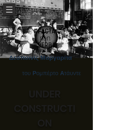
Δεσποινίς Μαργαρίτα
του
Ρ
ομπέρτο
Α
τάυντε
UNDER
CONSTRUCTI
ON