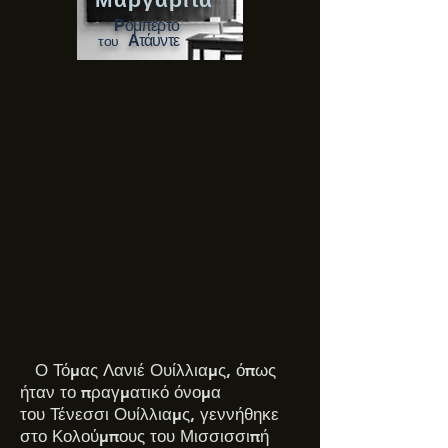
Ρ
ομπέρτο
Α
τάυντε
του
Ο Τόμας Λανιέ Ουίλλιαμς, όπως
ήταν το πραγματικό όνομα
του Τένεσσι Ουίλλιαμς, γεννήθηκε
στο Κολούμπους του Μισσισσιπή