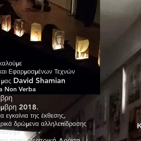
καλούμε
και Εφαρμοσμένων Τεχνών
David Shamian
υ μας
cta Non Verba
μβρη
έμβρη 2018
.
 εγκαίνια της έκθεσης,
τρικά δρώμενα αλληλεπίδρασης
Κ
γαστήρι
οί στην Θεατρική Δράση.