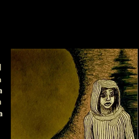
d
n
a
n
a