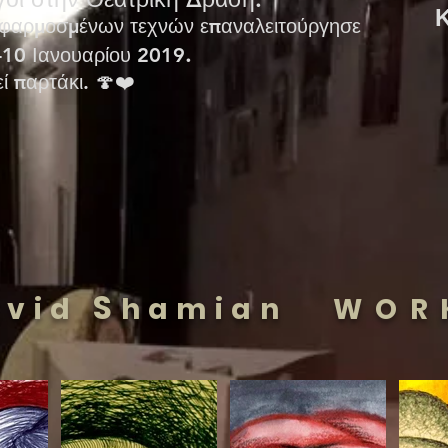
 εφαρμοσμένων τεχνών επαναλειτούργησε
.
9-10 Ιανουαρίου 2019
ί παρτάκι. 🍄❤️
S
avid
hamian
WOR