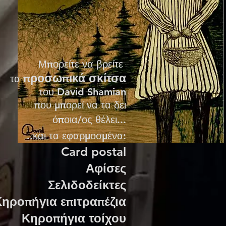
Μπορείτε να βρείτε
προσωπικά σκίτσα
τα
του David Shamian
που μπορεί να τα δει
όποια/ος θέλει...
..και τα εφαρμοσμένα
:
Card postal
Αφίσες
Σελιδοδείκτες
ηροπήγια επιτραπέζια
Κηροπήγια τοίχου