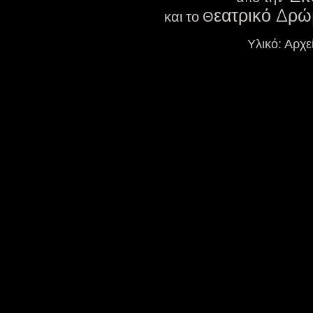
εατρικό Δρώ
και το Θ
Υλικό: Αρχε