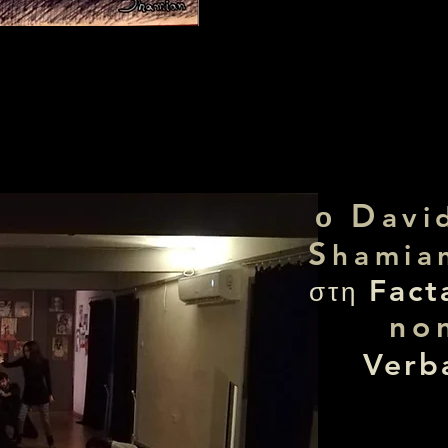
D
ο
avi
S
hamia
Fact
στη
no
Verb