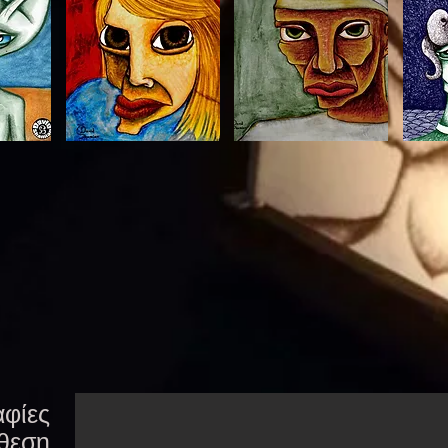
φίες
θεση