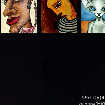
Φωτογρα
Έκ
από την