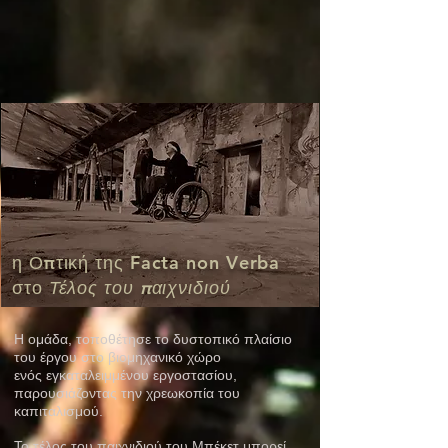
η Οπτική της
F
acta
n
on
V
erba
στο
Τέλος του παιχνιδιού
Η ομάδα, τοποθέτησε το δυστοπικό πλαίσιο
του έργου στο βιομηχανικό χώρο
ενός εγκαταλειμμένου εργοστασίου,
παρουσιάζοντας την χρεωκοπία του
καπιταλισμού.
Το τέλος του παιχνιδιού του Μπέκετ μπορεί