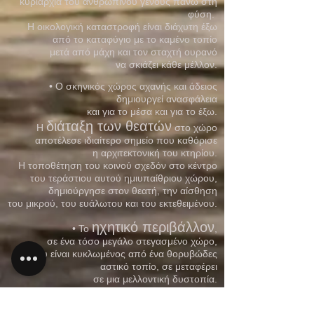
κυριαρχία του ανθρώπινου γένους πάνω στη
φύση.
Η οικολογική καταστροφή είναι διάχυτη έξω
από το καταφύγιο με το καμένο τοπίο
μετά από μάχη και τον σταχτή ουρανό
να σκιάζει κάθε μέλλον.
• Ο σκηνικός χώρος αχανής και άδειος
δημιουργεί ανασφάλεια
και για το μέσα
και για το έξω.
διάταξη των θεατών
Η
στο χώρο
αποτέλεσε ιδιαίτερο σημείο που καθόρισε
η αρχιτεκτονική του κτηρίου.
Η τοποθέτηση του κοινού σχεδόν στο κέντρο
του τεράστιου αυτού ημιυπαίθριου χώρου,
δημιούργησε στον θεατή, την αίσθηση
του μικρού, του ευάλωτου και του εκτεθειμένου.
ηχητικό περιβάλλον
• Το
,
σε ένα τόσο μεγάλο στεγασμένο χώρο,
που είναι κυκλωμένος από ένα θορυβώδες
αστικό τοπίο, σε μεταφέρει
σε μια μελλοντική δυστοπία.
Το εξωτερικό ηχητικό περιβάλλον παραμένει
εκεί όμως, να μας θυμίζει τον κόσμο