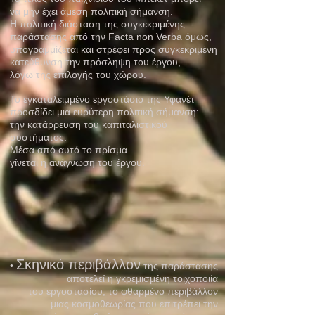
να μην έχει άμεση πολιτική σήμανση.
Η πολιτική διάσταση της συγκεκριμένης
παράστασης από την Facta non Verba όμως,
υπογραμμίζεται και στρέφει προς συγκεκριμένη
κατεύθυνση την πρόσληψη του έργου,
λόγω της επιλογής του χώρου.
Το εγκαταλειμμένο εργοστάσιο της Υφανέτ
προσδίδει μια ευρύτερη πολιτική σήμανση:
την κατάρρευση του καπιταλιστικού
συστήματος.
Μέσα από αυτό το πρίσμα
γίνεται η ανάγνωση του έργου.
Σκηνικό περιβάλλον
•
της παράστασης
αποτελεί η γκρεμισμένη τοιχοποιία
του εργοστασίου, το φθαρμένο περιβάλλον
μιας κοσμοθεωρίας που επιτρέπει την