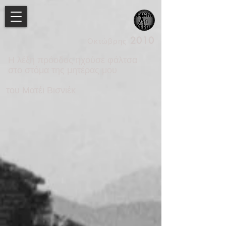
2010
Οκτώβρης
Η λέξη πρόοδος ηχούσε φάλτσα
στο στόμα της μητέρας μου
του Ματέι Βισνιέκ