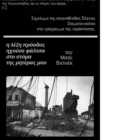
Σημείωμα της σκηνοθέτιδας Έλενας
Σταματοπούλου
στο πρόγραμμα
της παράστασης
.
η λέξη πρόοδος
ηχούσε φάλτσα
του
στο στόμα
Ματέι
της μητέρας μου
Βισνιέκ