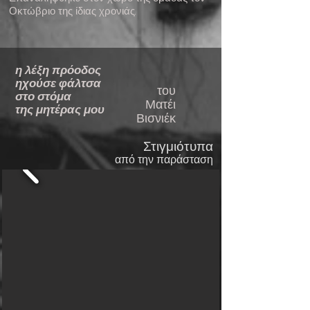
Οκτώβριο της ίδιας χρονιάς.
η λέξη πρόοδος
ηχούσε φάλτσα
του
στο στόμα
Ματέι
της μητέρας μου
Βισνιέκ
Στιγμιότυπα
από την παράσταση