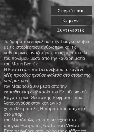
Στιγμιότυπα
Κείμενο
Συντελεστές
Το δράμα του εμφυλίου στην Γιουγκοσλαβία
με τις ιστορίες των ανθρώπων και τις
καθημερινές αναζητήσεις τους μετά το τέλος
του πολέμου, μέσα από την καθαρή ματιά
του Ματέι Βισνιέκ.
Η
Facta non Verba
ανέβασε το έργο
Η
λέξη πρόοδος ηχούσε φάλτσα στο στόμα της
μητέρας μου
τον Μάιο του
2010
μέσα από την
εκπαιδευτική διαδικασία του Ελευθεριακού
Εργαστηριού Θεατρικής Έκφρασης που
λειτουργούσε στον κοινωνικό
χώρο Μικρόπολις. Η παράσταση παίχτηκε
στο μπαρ
του Μικρόπολις και στη συνέχεια στο
υπόγειο θέατρο της
Facta non Verba.
Επαναλήφθηκε στον χώρο της ομάδας τον