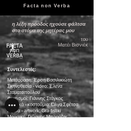
Facta non Verba
η λέξη πρόοδος
ηχούσε φάλτσα
στο στόμα
της μητέρας μου
του
Ματέι
Βισνιέκ
Συντελεστές:
Μετάφραση: Έρση Βασιλικιώτη
Σκηνοθεσία - video
: Έλενα
Σταματοπούλου
Φωτισμοί: Γιάννης Στάγκος
Σκηνικά - κοστούμια: Όλγα Σφέτσα
Αφίσα - artwork: Gra-fistiki
Μουσική: Γιώργος Μπρούζας
Διανομή: