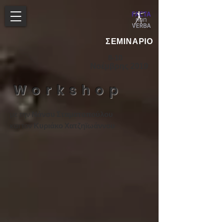
ΣΕΜΙΝΑΡΙΟ
8-10
Νοέμβρης 2019
Workshop
με την
Νάνσυ Σταματοπούλου
και τον
Κυριάκο Χατζηϊωάννου