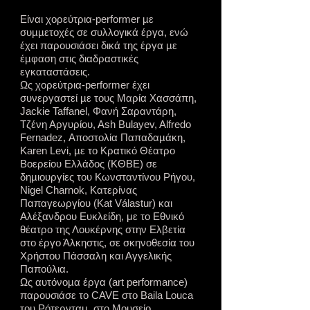
Είναι χορεύτρια-performer µε
συµµετοχές σε συλλογικά έργα, ενώ
έχει παρουσιάσει δικά της έργα µε
έµφαση στις διαδραστικές
εγκαταστάσεις.
Ως χορεύτρια-performer έχει
συνεργαστεί µε τους Μαρία Χασσάπη,
Jackie Taffanel, Φανή Σαραντάρη,
Τζένη Αργυρίου, Αsh Bulayev, Alfredo
Fernadez, Αποστολία Παπαδαµάκη,
Karen Levi, µε το Κρατικό Θέατρο
Βοερείου Ελλάδος (ΚΘΒΕ) σε
δηµιουργίες του Κωνσταντίνου Ρήγου,
Nigel Charnok, Κατερίνας
Παπαγεωργίου (Kat Válastur) και
Αλέξανδρου Ευκλείδη, με το Εθνικό
θέατρο της Λουκέρνης στην Ελβετία
στο έργο Άλκηστις, σε σκηνοθεσία του
Χρήστου Πάσσαλη και Αγγελικής
Παπούλια.
Ως αυτόνοµα έργα (art performance)
παρουσιάσε το CAVE στο Baila Louca
του Ρότερνταµ, στο Μουσείο