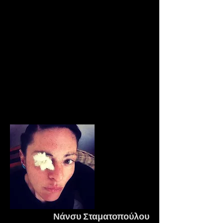
εξάσκησης. Για τον λόγο αυτό, το
σώμα οδηγείται στη μέγιστη
εκφραστικότητα και μεταμόρφωσή του
μέσα από τη διερεύνηση των ορίων και
την κατάργηση της οποιασδήποτε
ζώνης ασφαλείας και τυποποίησης.
Οι συμμετέχοντες καθοδηγούνται ώστε
να μάθουν να δέχονται τις
πληροφορίες του ενστίκτου τους, να
βρίσκουν αλήθεια μέσα στο σώμα τους
και να επικοινωνούν τον προσωπικό
τους τρόπο κίνησης και έκφρασης.
Νάνσυ Σταματοπούλου