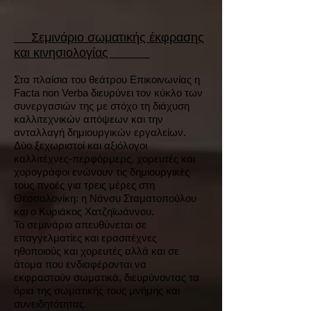
Σεμινάριο σωματικής έκφρασης
και κινησιολογίας
Στα πλαίσια του θεάτρου Επικοινωνίας η
Facta non Verba διευρύνει τον κύκλο των
συνεργασιών της με στόχο τη διάχυση
καλλιτεχνικών απόψεων και την
ανταλλαγή δημιουργικών εργαλείων.
Δύο ξεχωριστοί και αξιόλογοι
καλλιτέχνες-περφόρμερς, χορευτές και
χορογράφοι ενώνουν τις δημιουργικές
τους πνοές για τρεις μέρες στη
Θεσσαλονίκη: η Νάνσυ Σταματοπούλου
και ο Κυριάκος Χατζηϊωάννου.
Το σεμινάριο απευθύνεται σε
επαγγελματίες και ερασιτέχνες
ηθοποιούς και χορευτές αλλά και σε
άτομα που ενδιαφέρονται να
εκφραστούν σωματικά, διευρύνοντας τα
όρια της σωματικής τους μνήμης και
συνειδητότητας.