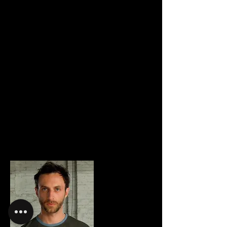
Self-staging
Εργαλεία και πρακτικές ατομικής
(solo) δουλειάς.
Group-staging
Εργαλεία και πρακτικές ατομικής/
προσωπικής ένταξης/ενσωμάτωσης
μέσα σε μια ομαδική παράσταση.
Watch & Talk
Μάθηση σχετικά με το πώς να δώσετε
και να λάβετε εποικοδομητικά και
παραγωγικά σχόλια/παρατηρήσεις.
Presentation & Documentation
Στο τέλος του εργαστηρίου μπορεί να
υπάρχει παρουσίαση των υλικών του
σεμιναρίου.