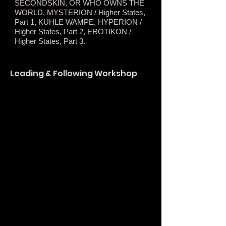
SECONDSKIN, OR WHO OWNS THE
WORLD, MYSTERION / Higher States,
Part 1, KUHLE WAMPE, HYPERION /
Higher States, Part 2, EROTIKON /
Higher States, Part 3.
Leading & Following Workshop
Αυτό το σεμινάριο/εργαστήριο
αποτελεί ουσιαστικά μια συλλογή και
έκθεση εργαλείων και πρακτικών με
στόχο μια υψηλότερη συνειδητότητα
ατομικής και ομαδικής σκηνικής
παρουσίας. Με αυτοσχεδιαστικές
μεθόδους θα καλλιεργήσουμε τρόπους
λήψης πολύπλοκων αποφάσεων κατά
τη διάρκεια της επιτελεστικής
διαδικασίας και θα βελτιώσουμε την
αίσθηση του συντονισμού. Οι μέθοδοι
αυτές δημιουργούν μοναδικές
συνθήκες μάθησης, έξω από τα
συνηθισμένα διδακτικά πλαίσια και