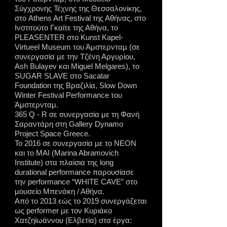
Σύγχρονης Τέχνης της Θεσσαλονίκης,
στο Athens Art Festival της Αθήνας, στο
Ινστιτούτο Γκαίτε της Αθήνα, το
PLEASENTER στο Kunst Kapel-
Virtueel Μuseum του Άµστερνταµ (σε
συνεργασία µε την Τζένη Αργυρίου,
Αsh Bulayev και Miguel Melgares), το
SUGAR SLAVE στο Sacatar
Foundation της Βραζιλία, Slow Down
Winter Festival Performance του
Άµστερνταµ.
365 Q - R σε συνεργασία με τη Φανή
Σαραντάρη στη Gallery Dynamo
Project Space Greece.
To 2016 σε συνεργασία µε το ΝΕΟΝ
και το ΜΑΙ (Marina Abramovich
Institute) στα πλαίσια της long
durational performance παρουσίασε
την performance “WHITE CAVE” στο
µουσείο Μπενάκη / Αθήνα.
Από το 2013 εώς το 2019 συνεργάζεται
ως performer µε τον Κυριάκο
Χατζηϊωάννου (Ελβετία) στα έργα: