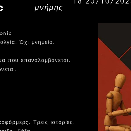
18-20/10/202
μνήμης
c
onic
ταλγία. Όχι μνημείο.
μα που επαναλαμβάνεται.
νεται.
ερφόρμερς. Τρεις ιστορίες.