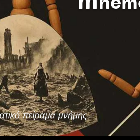
m
nem
τικό πείραμα μνήμης