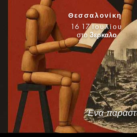
Θεσσαλονίκη
16 17
Ιουλίου
στο
3ερκαλο
Ένα παραστα