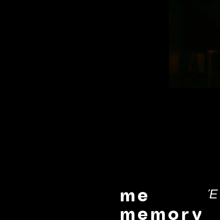
Έ
me
memory