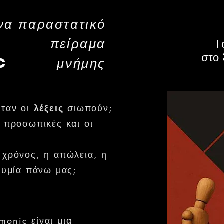
να παραστατικό
πείραμα
Ι
στο
c
μνήμης
ταν οι
λέξεις
σιωπούν;
 προσωπικές και οι
χρόνος, η απώλεια, η
θυμία πάνω μας;
onic είναι μια