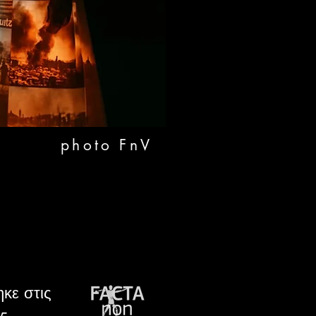
photo FnV
κε στις