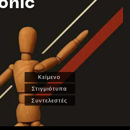
onic
Κείμενο
Στιγμιότυπα
Συντελεστές