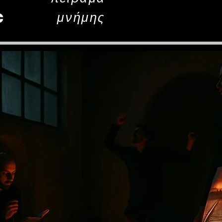
μνήμης
c