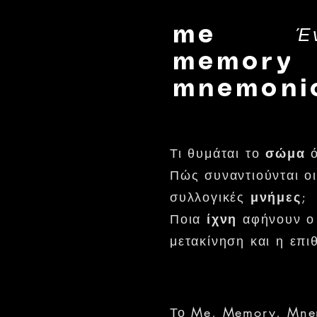
Έ
me
memory
mnemoni
Τι θυμάται το
σώμα
ό
Πώς συναντιούνται οι
συλλογικές
μνήμες
;
Ποια
ίχνη
αφήνουν ο 
μετακίνηση και η επι
Το Me, Memory, Mnem