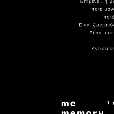
Επιμένει: η μ
ποτέ μόν
ποτέ
Είναι ζωντανό
Είναι μυκ
Αντιστέκ
Έ
me
memory