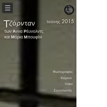
Τ
2015
Ιούνης
ζ
ό
ρν
τ
α
ν
των
Ά
ννα
Ρ
έυνολντς
και
Μ
όρια
Μ
πουφίνι
Φωτογραφίες
Κείμενο
Video
Συντελεστές