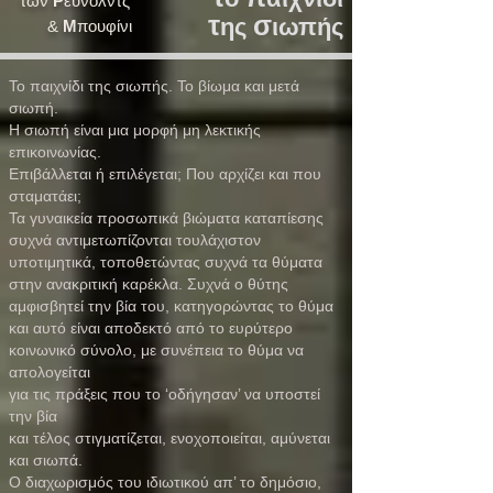
των
Ρ
έυνολντς
τ
σ
ης
ιωπής
&
Μ
πουφίνι
Το παιχνίδι της σιωπής. Το βίωμα και μετά
σιωπή.
Η σιωπή είναι μια μορφή μη λεκτικής
επικοινωνίας.
Επιβάλλεται ή επιλέγεται; Που αρχίζει και που
σταματάει;
Τα γυναικεία προσωπικά βιώματα καταπίεσης
συχνά αντιμετωπίζονται τουλάχιστον
υποτιμητικά, τοποθετώντας συχνά τα θύματα
στην ανακριτική καρέκλα. Συχνά ο θύτης
αμφισβητεί την βία του, κατηγορώντας το θύμα
και αυτό είναι αποδεκτό από το ευρύτερο
κοινωνικό σύνολο, με συνέπεια το θύμα να
απολογείται
για τις πράξεις που το ‘οδήγησαν’ να υποστεί
την βία
και τέλος στιγματίζεται, ενοχοποιείται, αμύνεται
και σιωπά.
Ο διαχωρισμός του ιδιωτικού απ’ το δημόσιο,