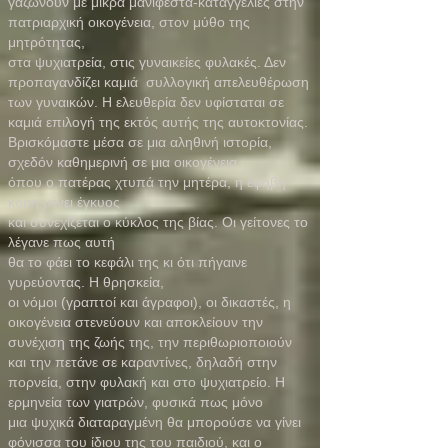
γαζώνουν με μικρά μανιφέστα-καταγγελίες στην
πατριαρχική οικογένεια, στον μύθο της
μητρότητας,
στα ψυχιατρεία, στις γυναικείες φυλακές. Δεν
προπαγανδίζει καμιά συλλογική απελευθέρωση
των γυναικών. Η ελευθερία δεν υφίσταται σε
καμιά επιλογή της εκτός αυτής της αυτοκτονίας.
Βρισκόμαστε μέσα σε μια αληθινή ιστορία,
σχεδόν καθημερινή σε μια οικογένεια
όπου ο πατέρας χτυπά την μητέρα, η έφηβη
κόρη μένει έγκυος
και συνεχίζεται ο κύκλος της βίας. Οι γείτονες το
λέγανε πως αυτή
θα το φάει το κεφάλι της κι ότι πήγαινε
γυρεύοντας. Η θρησκεία,
οι νόμοι (γραπτοί και άγραφοι), οι δικαστές, η
οικογένεια στενεύουν και αποκλείουν την
συνέχιση της ζωής της, την περιθωριοποιούν
και την πετάνε σε καραντίνες, δηλαδή στην
πορνεία, στην φυλακή και στο ψυχιατρείο. Η
ερμηνεία των γιατρών, φυσικά πως μόνο
μια ψυχικά διαταραγμένη θα μπορούσε να γίνει
φόνισσα του ίδιου της του παιδιού, και ο