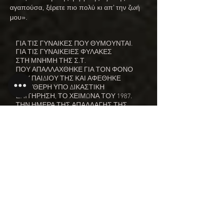
αγαπούσα, ξέρετε πιο πολύ κι απ’ την ζωή
μου».
ΓΙΑ ΤΙΣ ΓΥΝΑΙΚΕΣ ΠΟΥ ΘΥΜΟΥΝΤΑΙ.
ΓΙΑ ΤΙΣ ΓΥΝΑΙΚΕΙΕΣ ΦΥΛΑΚΕΣ
ΣΤΗ ΜΝΗΜΗ ΤΗΣ Σ.Τ.
ΠΟΥ ΑΠΑΛΛΑΧΘΗΚΕ ΓΙΑ ΤΟΝ ΦΟΝΟ
ΤΟΥ ΠΑΙΔΙΟΥ ΤΗΣ ΚΑΙ ΑΦΕΘΗΚΕ
ΕΛΕΥΘΕΡΗ ΥΠΟ ΔΙΚΑΣΤΙΚΗ
ΕΠΙΤΗΡΗΣΗ, ΤΟ ΧΕΙΜΩΝΑ ΤΟΥ 1987.
ΤΗΝ ΗΜΕΡΑ ΤΗΣ ΑΠΑΛΛΑΓΗΣ ΤΗΣ
ΑΥΤΟΚΤΟΝΗΣΕ
Facta non Verba
Τ
VIDEO
ζ
ό
ρν
τ
α
ν
Video της παράστασης
των
Ρ
έυνολντς
Τζόρνταν
στην
Φάμπρικα Υφανέτ
&
Μ
πουφίνι