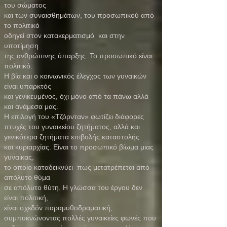
του σώματος
και των συναισθημάτων, του προσωπικού από
το πολιτικό
οδηγεί στον κατακερματισμό και στην
υποτίμηση
της ανθρώπινης ύπαρξης. Το προσωπικό είναι
πολιτικό.
Η βία και ο κοινωνικός έλεγχος των γυναικών
είναι υπαρκτός
και γενικευμένος, όχι μόνο από τα πάνω αλλά
και ανάμεσα μας.
Η επιλογή του «Τζόρνταν» φωτίζει διάφορες
πτυχές του γυναικείου ζητήματος, αλλά και
γενικότερα ζητήματα επιβολής καταστολής
και κυριαρχίας. Είναι το προσωπικό βίωμα μιας
γυναίκας,
το οποίο καταδεικνύει πως μετατρέπεται από
απόλυτο θύμα
σε απόλυτο θύτη. Η γλώσσα του έργου δεν
είναι πολιτική,
είναι σχεδόν παραμυθοδραματική,
συμπυκνώνοντας πολλές γυναικείες φωνές που