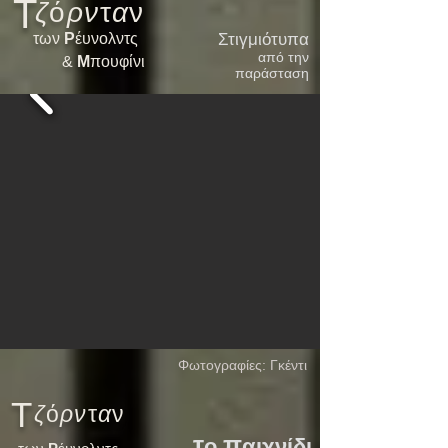
Τ
ζ
ό
ρν
τ
α
ν
των
Ρ
έυνολντς
Στιγμιότυπα
από την
&
Μ
πουφίνι
παράσταση
Φωτογραφίες: Γκέντι
Τ
ζ
ό
ρν
τ
α
ν
τ
π
ο
αιχνίδι