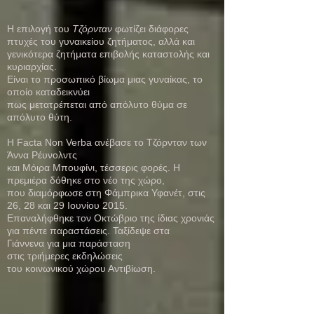
Η επιλογή του
Τζόρνταν
φωτίζει διάφορες
πτυχές του γυναικείου ζητήματος, αλλά και
γενικότερα ζητήματα επιβολής καταστολής και
κυριαρχίας.
Είναι το προσωπικό βίωμα μιας γυναίκας, το
οποίο καταδεικνύει
πως μετατρέπεται από απόλυτο θύμα σε
απόλυτο θύτη.
H Facta Non Verba ανέβασε το Τζόρνταν των
Άννα Ρέυνολντς
και Μόιρα Μπουφίνι, τέσσερις φορές.
Η
πρεμιέρα δόθηκε στο νέο της χώρο,
που διαμόρφωσε στη Φάμπρικα Υφανέτ, στις
26, 28 και 29 Ιουνίου 2015.
Επαναλήφθηκε τον Οκτώβριο της ίδιας χρονιάς
για πέντε παραστάσεις.
Ταξίδεψε στα
Γιάννενα για μια παράσταση
στις τριήμερες εκδηλώσεις
του
κοινωνικού
χώρου Αντιβίωση.