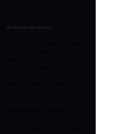
Τα εργαλεία μας σε αυτές τις συναντήσεις
περιλαμβάνουν:
την θεωρία των τσάκρας
ηχητικές δονήσεις (μάντρας)
επιλεγμένες άσανας (γιόγκικες σωματικές
στάσεις) ενεργοποίησης
αυθόρμητη κίνηση
ελεύθερος αυτοσχεδιασμός ήχου και
κίνησης
αξιοποίηση κειμένου ως ερέθισμα
δημιουργίας και αυτογνωσίας
Ο κύκλος μαθημάτων απευθύνεται:
Σε άτομα που έχουν επαφή με τη γιόγκα και
επιθυμούν να εξερευνήσουν καλλιτεχνικές