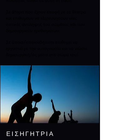
ποιότητες πάνω σε αυτή τη βάση.
Σε άτομα που έχουν επαφή με το θέατρο
και επιθυμούν να εξερευνήσουν νέες
οπτικές αντίληψης του σώματος και των
δημιουργικών ερεθισμάτων.
Σε όποια/οποιονδήποτε επιθυμεί να
εργαστεί με την αυτογνωσία και να νιώσει
δημιουργική/ός μέσα στο σώμα του!
ΕΙΣΗΓΗΤΡΙΑ