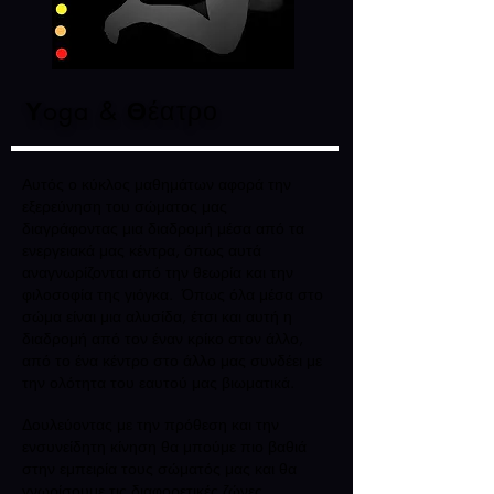
Υ
oga
&
Θ
έατρο
Αυτός ο κύκλος μαθημάτων αφορά την
εξερεύνηση του σώματος μας
διαγράφοντας μια διαδρομή μέσα από τα
ενεργειακά μας κέντρα, όπως αυτά
αναγνωρίζονται από την θεωρία και την
φιλοσοφία της γιόγκα. Όπως όλα μέσα στο
σώμα είναι μια αλυσίδα, έτσι και αυτή η
διαδρομή από τον έναν κρίκο στον άλλο,
από το ένα κέντρο στο άλλο μας συνδέει με
την ολότητα του εαυτού μας βιωματικά.
Δουλεύοντας με την πρόθεση και την
ενσυνείδητη κίνηση θα μπούμε πιο βαθιά
στην εμπειρία τους σώματός μας και θα
γνωρίσουμε τις διαφορετικές ζώνες