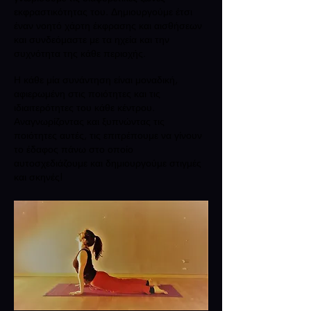
εκφραστικότητας του. Δημιουργούμε έτσι
έναν νοητό χάρτη έκφρασης και αισθήσεων
και συνδεόμαστε με τα ηχεία και την
συχνότητα της κάθε περιοχής.
Η κάθε μία συνάντηση είναι μοναδική,
αφιερωμένη στις ποιότητες και τις
ιδιαιτερότητες του κάθε κέντρου.
Αναγνωρίζοντας και ξυπνώντας τις
ποιότητες αυτές, τις επιτρέπουμε να γίνουν
το έδαφος πάνω στο οποίο
αυτοσχεδιάζουμε και δημιουργούμε στιγμές
και σκηνές!