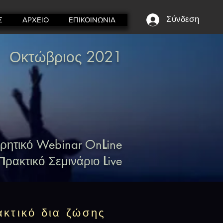
Σύνδεση
Σ
ΑΡΧΕΙΟ
ΕΠΙΚΟΙΝΩΝΙΑ
Οκτώβριος 2021
ρητικό Webinar On
L
ine
Π
ρακτικό Σεμινάριο
L
ive
ακτικό δια ζώσης