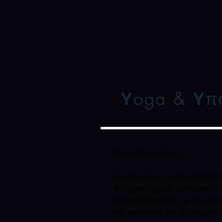
Υ
oga
&
Υ
π
Θεωρητικό μέρος:
Η γιόγκα έχει χρησιμοποιηθ
θεάτρου, όχι ως αυτούσιο σ
αποσπασματικά, με την εισ
την αναπνοή και τη συγκέντ