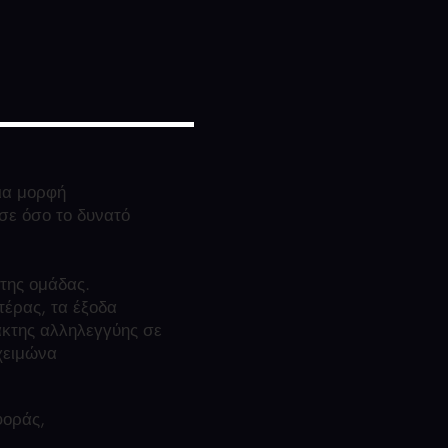
ια μορφή
σε όσο το δυνατό
 της ομάδας.
τέρας, τα έξοδα
ακτης αλληλεγγύης σε
χειμώνα
φοράς,