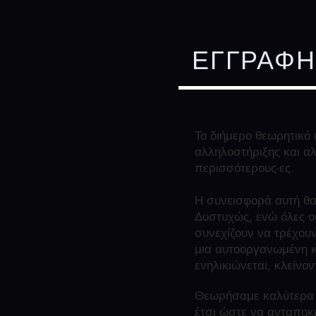
ΕΓΓΡΑΦΗ
Το διήμερο θεωρητικό
αλληλοστήριξης και α
περισσότερους-ες.
Η συνεισφορά αυτή θα 
Δυστυχώς, ενώ όλες οι
συνεχίζουν να τρέχου
μια αυτοοργανωμένη κ
ενηλικιώνεται, κλείν
Θεωρήσαμε καλύτερα ν
έτσι ώστε να ανταποκρ