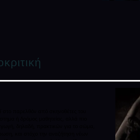
οκριτική
εί στο παρελθόν από σκηνοθέτες
του
ύστημα ή δρόμος μαθητείας,
αλλά πιο
αγωγή, δηλαδή, πρακτικών
για το σώμα,
ρωση, και στόχο
την αναζήτηση νέων