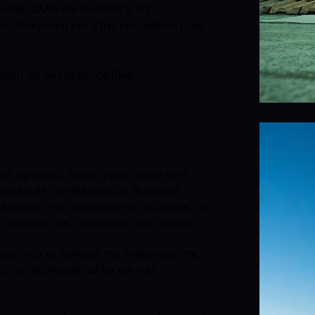
θυνσης
αλλά και ανάδειξης της
ην υποκριτική
και στην εκπαίδευση του
online.
τηση θα διεξαχθεί
 μια πρακτική προσέγγιση
μέσα από
 γιόγκα σε συνδυασμό
με θεατρικά
ωματικά στην ενέργεια
του σώματος, τη
ην εστίαση
της προσοχής στο παρόν.
έσα από το πρίσμα της ενίσχυσης
της
ς του ηθοποιού,
αλλά και του