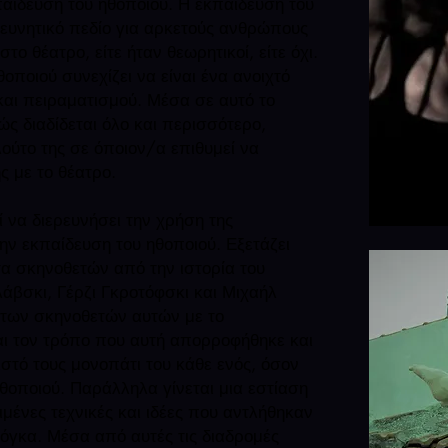
παίδευση
του ηθοποιού. Η εκπαίδευση του
ευνητικό πεδίο για αρκετούς ανθρώπους
στο θέατρο, είτε ήταν θεωρητικοί, είτε όχι.
οποιού συνεχίζει να είναι ένα ανοιχτό
και πειραματισμού. Μέσα σε αυτό το
ώς διαδίδεται όλο και περισσότερο,
ούτο της σε όποιον/α επιθυμεί να
ς με το θέατρο.
 να διερευνήσει την χρήση της
την εκπαίδευση του ηθοποιού. Εξετάζει
α σκηνοθετών από την ιστορία του
άβσκι, Γέρζι Γκροτόφσκι και Μιχαήλ
 των σκηνοθετών αυτών με το
και τον τρόπο που αυτή απορροφήθηκε
και
στό τους μονοπάτι του κάθε ενός,
όσον
θοποιού. Παράλληλα γίνεται
μια εστίαση
μένες τεχνικές και ιδέες
που αντλήθηκαν
ιόγκα.
Μέσα από αυτές τις διαδρομές