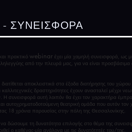
 - ΣΥΝΕΙΣΦΟΡΑ
webinar
 και πρακτικό
έχει μία χαμηλή συνεισφορά, ως μ
λληλεγγύης από την πλευρά μας, για να είναι προσβάσιμα 
διατίθεται αποκλειστικά στα έξοδα διατήρησης του χώρου
 καλλιτεχνικές δραστηριότητες έχουν ανασταλεί μέχρι νεω
ν. Η συνεισφορά αυτή λοιπόν θα έχει τον χαρακτήρα έμπρ
αι αυτοχρηματοδοτούμενη θεατρική ομάδα που αυτόν τον 
οντας 18 χρόνια παρουσίας στην πόλη της Θεσσαλονίκης.
α δώσουμε τη δυνατότητα επιλογής στο θέμα της συνεισ
ιθεί ο καθένας-μία ανάλογα με τις δυνατότητές του/της.