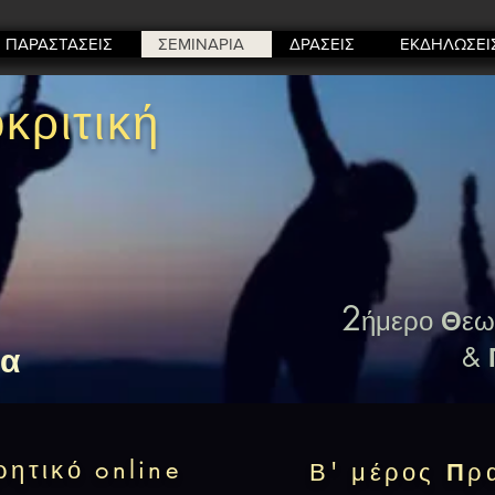
ΠΑΡΑΣΤΑΣΕΙΣ
ΣΕΜΙΝΑΡΙΑ
ΔΡΑΣΕΙΣ
ΕΚΔΗΛΩΣΕΙ
κριτική
2
ήμερο
Θ
εω
κα
&
ρητικό online
Β' μέρος
Π
ρ