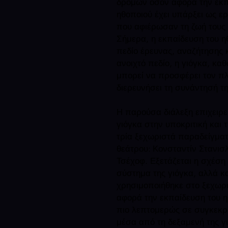
δρόμων όσον αφορά την εκ
ηθοποιού έχει υπάρξει
ως ερ
που αφιέρωσαν
τη ζωή τους 
Σήμερα,
η εκπαίδευση του ηθ
πεδίο
έρευνας, αναζήτησης 
ανοιχτό
πεδίο, η γιόγκα, καθ
μπορεί
να προσφέρει τον πλ
διερευνήσει
τη συνάντησή τη
Η παρούσα διάλεξη επιχειρεί
γιόγκα
στην υποκριτική και 
τρία
ξεχωριστά παραδείγματ
θεάτρου:
Κονσταντίν Στανισλ
Τσέχοφ.
Εξετάζεται η σχέση
σύστημα
της γιόγκα, αλλά 
χρησιμοποιήθηκε στο ξεχωρι
αφορά την εκπαίδευση του η
πιο λεπτομερώς σε συγκεκρι
μέσα από τη δεξαμενή της γ