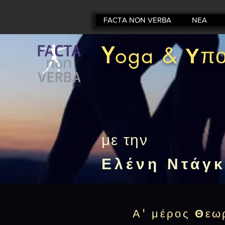
FACTA NON VERBA
ΝΕΑ
Y
oga
&
Υ
πο
με την
Ελένη Ντάγ
Α' μέρος
Θ
εω