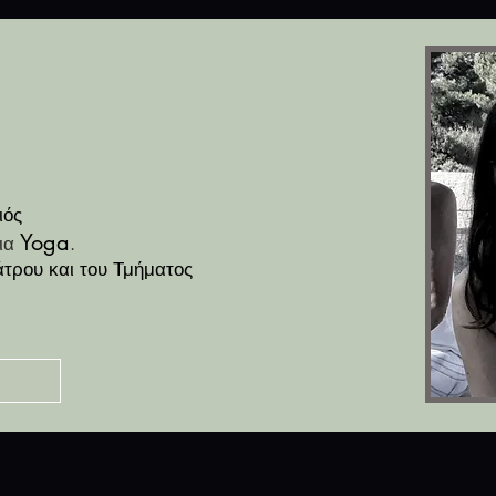
ιός
Yoga
ρια
.
τρου και του Τμήματος