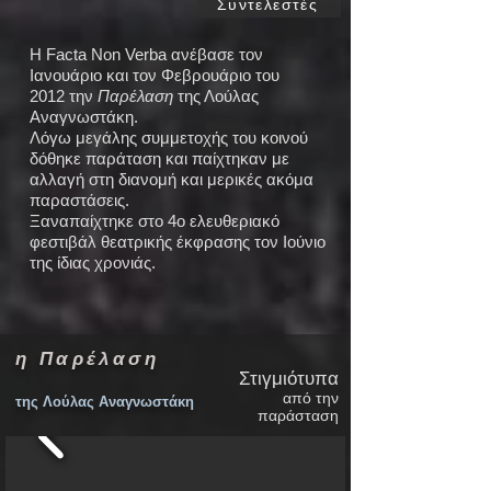
Συντελεστές
Η Facta Non Verba ανέβασε τον
Ιανουάριο και τον Φεβρουάριο του
2012 την
Παρέλαση
της Λούλας
Αναγνωστάκη.
Λόγω μεγάλης συμμετοχής του κοινού
δόθηκε παράταση και παίχτηκαν με
αλλαγή στη διανομή και μερικές ακόμα
παραστάσεις.
Ξαναπαίχτηκε στο 4ο ελευθεριακό
φεστιβάλ θεατρικής έκφρασης τον Ιούνιο
της ίδιας χρονιάς.
η Παρέλαση
Στιγμιότυπα
από την
της Λούλας Αναγνωστάκη
παράσταση