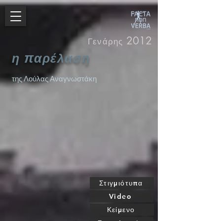
2012
Γενάρης
π
η
αρέλαση
της Λούλας Αναγνωστάκη
Στιγμιότυπα
Video
Κείμενο