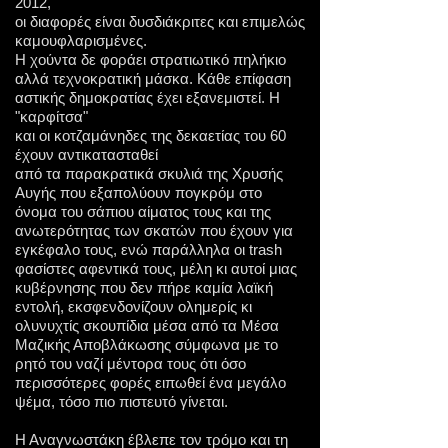
2012,
οι διαφορές είναι δυσδιάκριτες και επιμελώς
καμουφλαρισμένες.
Η χούντα δε φοράει στρατιωτικό πηλήκιο
αλλά τεχνοκρατική μάσκα.
Κάθε επίφαση
αστικής δημοκρατίας έχει εξανεμιστεί. Η
"καρφίτσα"
και οι κοτζαμάνηδες της δεκαετίας του 60
έχουν αντικατασταθεί
από τα παρακρατικά σκυλιά της Χρυσής
Αυγής που εξαπολύουν πογκρόμ στο
όνομα του σάπιου αίματος τους και της
ανωτερότητας των σκατών που έχουν για
εγκέφαλο τους, ενώ παράλληλα οι trash
φασίστες αφεντικά τους, μέλη κι αυτοί μιας
κυβέρνησης που δεν πήρε καμία λαϊκή
εντολή, εκσφενδονίζουν ολημερίς κι
ολυνυχτίς σκουπίδια μέσα από τα Μέσα
Μαζικής Αποβλάκωσης σύμφωνα με το
ρητό του ναζί μέντορα τους ότι όσο
περισσότερες φορές ειπωθεί ένα μεγάλο
ψέμα, τόσο πιο πιστευτό γίνεται.
Η Αναγνωστάκη έβλεπε τον τρόμο και τη