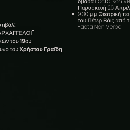
ομάδα Facta Non V
Παρασκευή 26 Απρι
9.30 μ.μ Θεατρική π
του Πέτερ Βάις από 
του φεστιβάλ:
Facta Non Verba
ΝΑΡΧΑΓΓΕΛΟΙ"
ών του 19ου
ουνο του
Χρήστου Γραΐδη