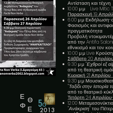
Αντίσταση και τέχνη
10.00 μ.μ Live Mitic
Παρασκευή
6.00 μ.μ Εκδήλωση-
Φασισμός και αντιφα
πραγματικότητα
Προβολή ντοκιμαντέρ 
από την Antifa Salon
εθνικισμό και τον κο
10.00 μ.μ Live Κρού
Σάββατο 
9.30 μ.μ "
Εχθροί εξ α
από τη θεατρική ομά
Κυριακή 
9.30 μ.μ Μουσικοθε
"
Ταξίδι στην Ιστορία
από το θεατρικό κύ
Ε
Τετάρτη 24 Απριλ
Θ
5
ο
12.00 Μεταμεσονύκτι
Φ
Ε
"
Ανάκριση
" του Πέτε
2013