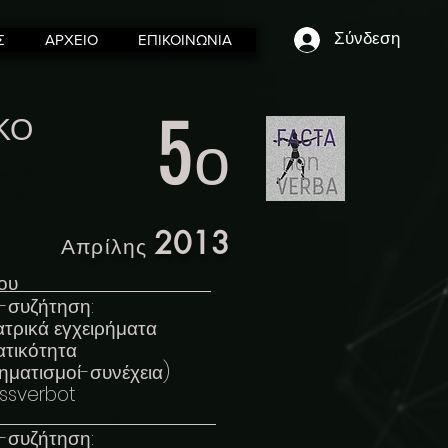
Σύνδεση
Σ
ΑΡΧΕΙΟ
ΕΠΙΚΟΙΝΩΝΙΑ
5
ΚΟ
ο
2013
Απρίλης
ίου
-συζήτηση:
τρικά εγχειρήματα
ατικότητα
ματισμοί-συνέχεια)
essverbot
14 Απριλίου
-συζήτηση: