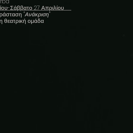
erba
λίου-Σάββατο 27 Απριλίου
αράσταση "
Ανάκριση
"
τη θεατρική ομάδα