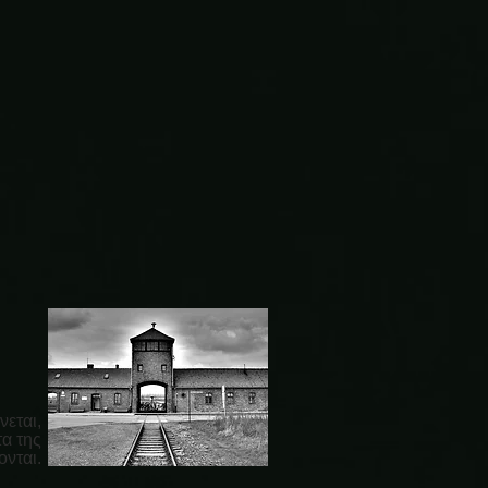
νεται,
τα της
νται.