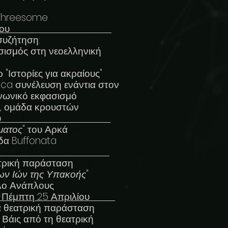
Threesome
 19 Απριλίου
συζήτηση:
σισμός στη νεοελληνική
"Ιστορίες για ακραίους"
ica συνέλευση ενάντια στον
ινωνικό εκφασισμό
ση, ομάδα κρουστών
20 Απριλίου
ίματος
" του Αρκά
δα Buffonata
21 Απριλίου
ατρική παράσταση
 των Ιών της Υπακοής
"
κλο Ανάπλους
ίου-Πέμπτη 25 Απριλίου
α θεατρική παράσταση
ρ Βάις από τη θεατρική