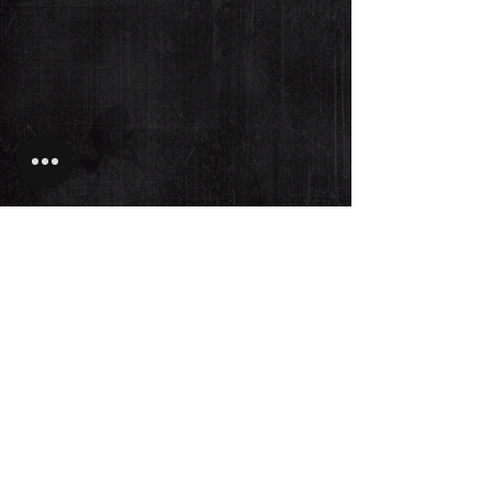
Αφιέρωμα στη δεκαοκτάχρονη πορεία
της θεατρικής κολεκτίβας Facta Non Verba.
ΙΣΤΟΡΙΑ
FnV
Διάβασε
περισσότερα..