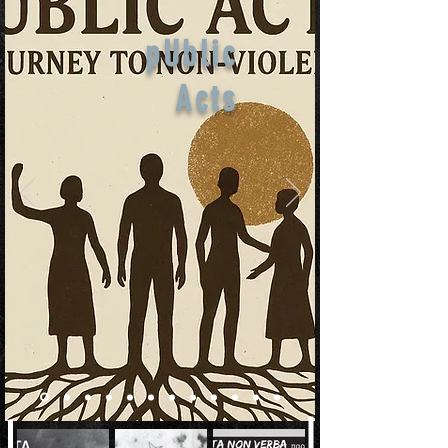
pUblic
Acts