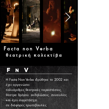
F
V
acta non
erba
θ
κ
εατρική
ολεκτίβα
F
V
n
Η
Facta Non Verba
ιδρύθηκε το
2002
και
έχει οργανώσει
πολυάριθμες
θεατρικές παραστάσεις,
θέατρα δρόμου, εκδηλώσεις, συναυλίες
και έχει συμμετάσχει
σε διάφορες πρωτοβουλίες