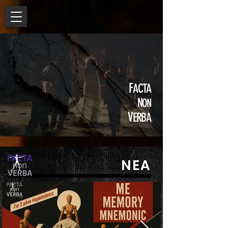
F
ACTA
N
ON
V
ERBA
NEA